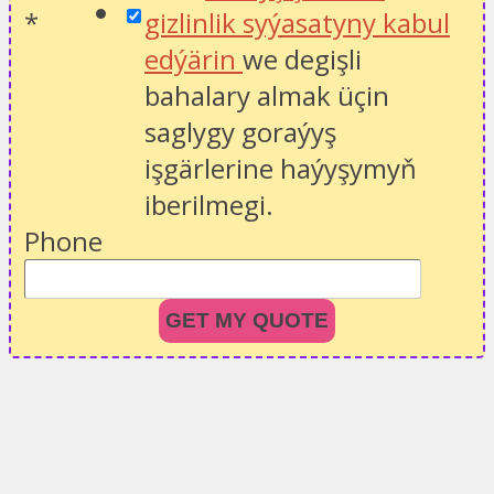
*
gizlinlik syýasatyny kabul
edýärin
we degişli
bahalary almak üçin
saglygy goraýyş
işgärlerine haýyşymyň
iberilmegi.
Phone
GET MY QUOTE