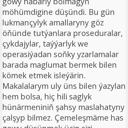
gowy habarly bolmagyň
möhümdigine düşündi. Bu gün
lukmançylyk amallaryny göz
öňünde tutýanlara proseduralar,
çykdajylar, taýýarlyk we
operasiýadan soňky yzarlamalar
barada maglumat bermek bilen
kömek etmek isleýärin.
Makalalarym uly üns bilen ýazylan
hem bolsa, hiç hili saglyk
hünärmeniniň şahsy maslahatyny
çalşyp bilmez. Çemeleşmäme has