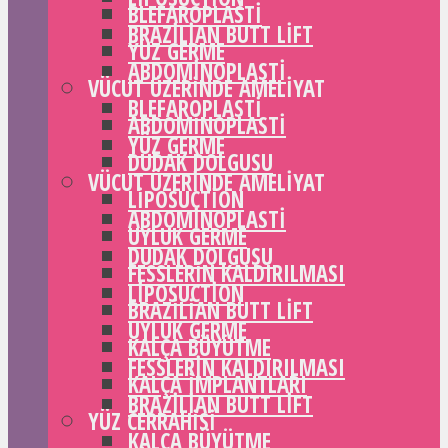
BLEFAROPLASTI
BRAZILIAN BUTT LIFT
YÜZ GERME
ABDOMINOPLASTI
VÜCUT ÜZERINDE AMELIYAT
BLEFAROPLASTI
ABDOMINOPLASTI
YÜZ GERME
DUDAK DOLGUSU
VÜCUT ÜZERINDE AMELIYAT
LIPOSUCTION
ABDOMINOPLASTI
UYLUK GERME
DUDAK DOLGUSU
FESSLERIN KALDIRILMASI
LIPOSUCTION
BRAZILIAN BUTT LIFT
UYLUK GERME
KALÇA BÜYÜTME
FESSLERIN KALDIRILMASI
KALÇA IMPLANTLARI
BRAZILIAN BUTT LIFT
YÜZ CERRAHISI
KALÇA BÜYÜTME