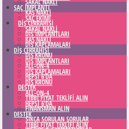
SAKAL NAKLI
SAÇ IMPLANTI
KAŞ NAKLI
SAÇ EKIMI
DIŞ CERRAHISI
SAKAL NAKLI
DIŞ IMPLANTLARI
KAŞ NAKLI
DIŞ KAPLAMALARI
DIŞ CERRAHISI
DIŞ KRONU
DIŞ IMPLANTLARI
ALL-ON-4
DIŞ KAPLAMALARI
HEPSI 6’DA
DIŞ KRONU
DESTEK
ALL-ON-4
TIBBI FIYAT TEKLIFI ALIN
HEPSI 6’DA
FINANSMAN ALIN
DESTEK
SIKÇA SORULAN SORULAR
TIBBI FIYAT TEKLIFI ALIN