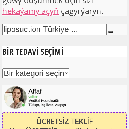
gowy düşünmek üçin sizi
hekaýamy açyň
çagyrýaryn.
BIR TEDAVI SEÇIMI
ÜCRETSİZ TEKLİF