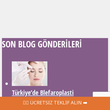
SON BLOG GÖNDERILERI
Türkiye’de Blefaroplasti
‍👩‍⚕ ÜCRETSİZ TEKLİF ALIN ➡️