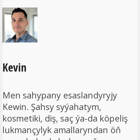
Kevin
Men sahypany esaslandyryjy
Kewin. Şahsy syýahatym,
kosmetiki, diş, saç ýa-da köpeliş
lukmançylyk amallaryndan öň