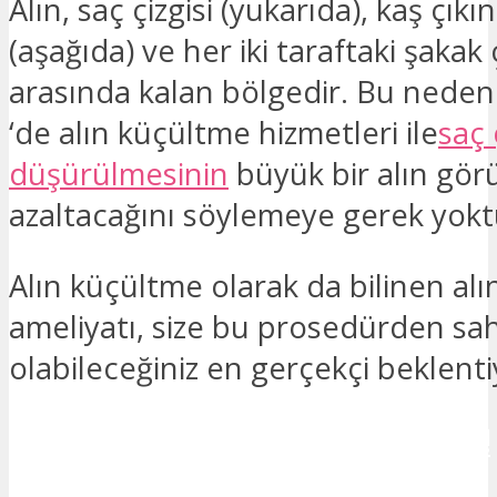
Alın, saç çizgisi (yukarıda), kaş çıkın
(aşağıda) ve her iki taraftaki şakak ç
arasında kalan bölgedir. Bu neden
‘de alın küçültme hizmetleri ile
saç 
düşürülmesinin
büyük bir alın g
azaltacağını söylemeye gerek yokt
Alın küçültme olarak da bilinen alı
ameliyatı, size bu prosedürden sa
olabileceğiniz en gerçekçi beklentiy
İLETİŞİME GEÇMEK İSTİYORUM!