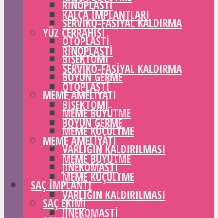
RINOPLASTI
KALÇA IMPLANTLARI
SERVIKO-FASIYAL KALDIRMA
YÜZ CERRAHISI
OTOPLASTI
RINOPLASTI
BIŞEKTOMI
SERVIKO-FASIYAL KALDIRMA
BOYUN GERME
OTOPLASTI
MEME AMELIYATI
BIŞEKTOMI
MEME BÜYÜTME
BOYUN GERME
MEME KÜÇÜLTME
MEME AMELIYATI
VARLIĞIN KALDIRILMASI
MEME BÜYÜTME
JINEKOMASTI
MEME KÜÇÜLTME
SAÇ IMPLANTI
VARLIĞIN KALDIRILMASI
SAÇ EKIMI
JINEKOMASTI