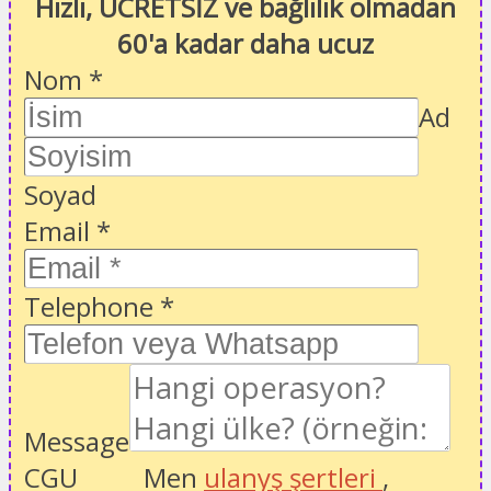
Hızlı, ÜCRETSİZ ve bağlılık olmadan
60'a kadar daha ucuz
Nom
*
Ad
Soyad
Email
*
Telephone
*
Message
CGU
Men
ulanyş şertleri
,