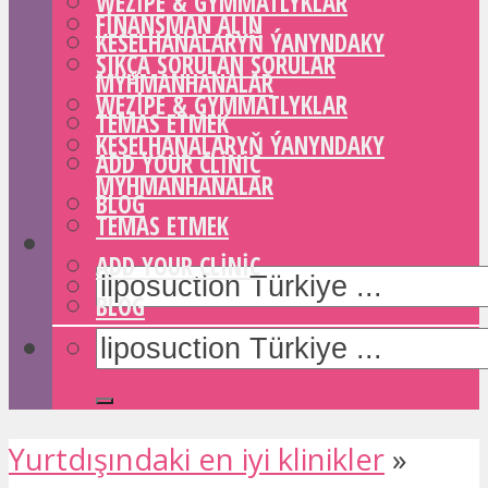
WEZIPE & GYMMATLYKLAR
FINANSMAN ALIN
KESELHANALARYŇ ÝANYNDAKY
SIKÇA SORULAN SORULAR
MYHMANHANALAR
WEZIPE & GYMMATLYKLAR
TEMAS ETMEK
KESELHANALARYŇ ÝANYNDAKY
ADD YOUR CLINIC
MYHMANHANALAR
BLOG
TEMAS ETMEK
ADD YOUR CLINIC
BLOG
Yurtdışındaki en iyi klinikler
»