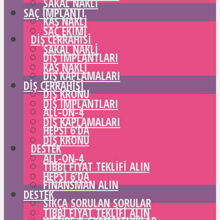
SAKAL NAKLI
SAÇ IMPLANTI
KAŞ NAKLI
SAÇ EKIMI
DIŞ CERRAHISI
SAKAL NAKLI
DIŞ IMPLANTLARI
KAŞ NAKLI
DIŞ KAPLAMALARI
DIŞ CERRAHISI
DIŞ KRONU
DIŞ IMPLANTLARI
ALL-ON-4
DIŞ KAPLAMALARI
HEPSI 6’DA
DIŞ KRONU
DESTEK
ALL-ON-4
TIBBI FIYAT TEKLIFI ALIN
HEPSI 6’DA
FINANSMAN ALIN
DESTEK
SIKÇA SORULAN SORULAR
TIBBI FIYAT TEKLIFI ALIN