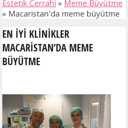
Estetik Cerrahi
»
Meme Büyütme
»
Macaristan'da meme büyütme
EN IYI KLINIKLER
MACARISTAN’DA MEME
BÜYÜTME