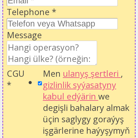
Telephone
*
Message
CGU
Men
ulanyş şertleri
,
*
gizlinlik syýasatyny
kabul edýärin
we
degişli bahalary almak
üçin saglygy goraýyş
işgärlerine haýyşymyň