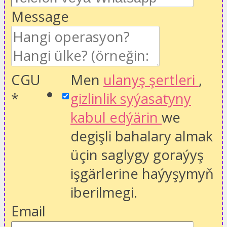
Message
CGU
Men
ulanyş şertleri
,
*
gizlinlik syýasatyny
kabul edýärin
we
degişli bahalary almak
üçin saglygy goraýyş
işgärlerine haýyşymyň
iberilmegi.
Email