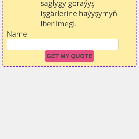
saglygy goraýyş
işgärlerine haýyşymyň
iberilmegi.
Name
GET MY QUOTE