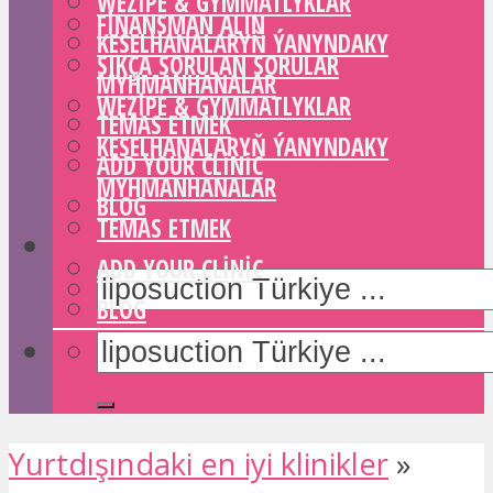
WEZIPE & GYMMATLYKLAR
FINANSMAN ALIN
KESELHANALARYŇ ÝANYNDAKY
SIKÇA SORULAN SORULAR
MYHMANHANALAR
WEZIPE & GYMMATLYKLAR
TEMAS ETMEK
KESELHANALARYŇ ÝANYNDAKY
ADD YOUR CLINIC
MYHMANHANALAR
BLOG
TEMAS ETMEK
ADD YOUR CLINIC
BLOG
Yurtdışındaki en iyi klinikler
»