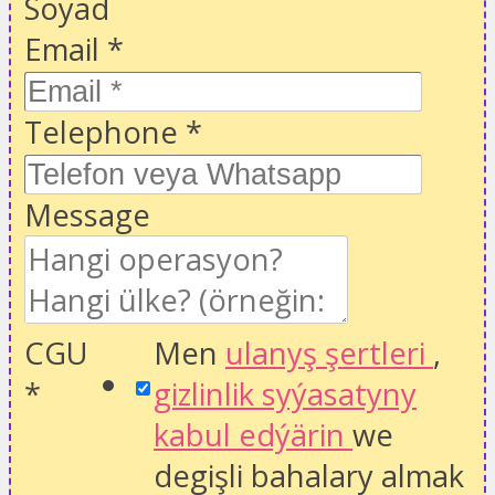
Soyad
Email
*
Telephone
*
Message
CGU
Men
ulanyş şertleri
,
*
gizlinlik syýasatyny
kabul edýärin
we
degişli bahalary almak