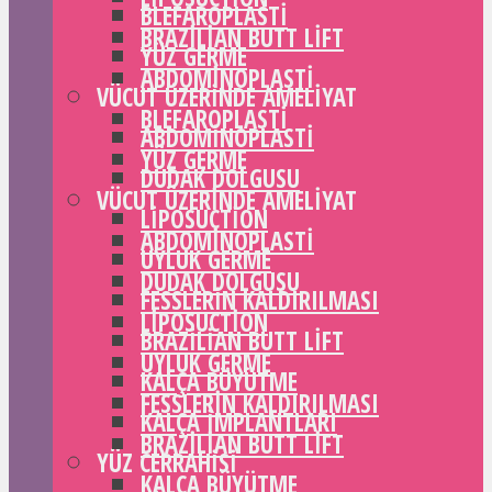
BLEFAROPLASTI
BRAZILIAN BUTT LIFT
YÜZ GERME
ABDOMINOPLASTI
VÜCUT ÜZERINDE AMELIYAT
BLEFAROPLASTI
ABDOMINOPLASTI
YÜZ GERME
DUDAK DOLGUSU
VÜCUT ÜZERINDE AMELIYAT
LIPOSUCTION
ABDOMINOPLASTI
UYLUK GERME
DUDAK DOLGUSU
FESSLERIN KALDIRILMASI
LIPOSUCTION
BRAZILIAN BUTT LIFT
UYLUK GERME
KALÇA BÜYÜTME
FESSLERIN KALDIRILMASI
KALÇA IMPLANTLARI
BRAZILIAN BUTT LIFT
YÜZ CERRAHISI
KALÇA BÜYÜTME