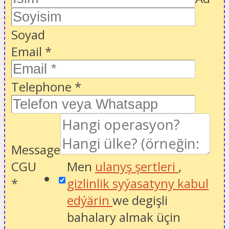
Soyad
Email
*
Telephone
*
Message
CGU
Men
ulanyş şertleri
,
*
gizlinlik syýasatyny kabul
edýärin
we degişli
bahalary almak üçin