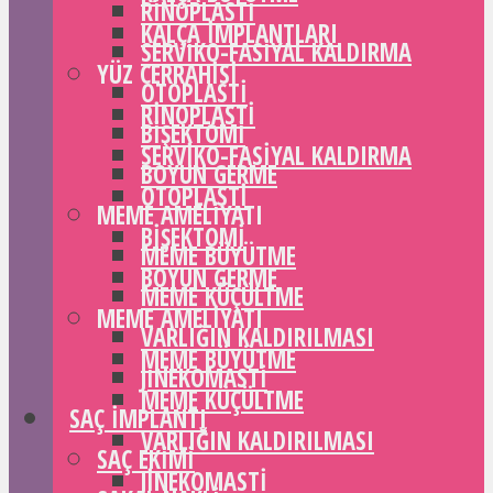
RINOPLASTI
KALÇA IMPLANTLARI
SERVIKO-FASIYAL KALDIRMA
YÜZ CERRAHISI
OTOPLASTI
RINOPLASTI
BIŞEKTOMI
SERVIKO-FASIYAL KALDIRMA
BOYUN GERME
OTOPLASTI
MEME AMELIYATI
BIŞEKTOMI
MEME BÜYÜTME
BOYUN GERME
MEME KÜÇÜLTME
MEME AMELIYATI
VARLIĞIN KALDIRILMASI
MEME BÜYÜTME
JINEKOMASTI
MEME KÜÇÜLTME
SAÇ IMPLANTI
VARLIĞIN KALDIRILMASI
SAÇ EKIMI
JINEKOMASTI