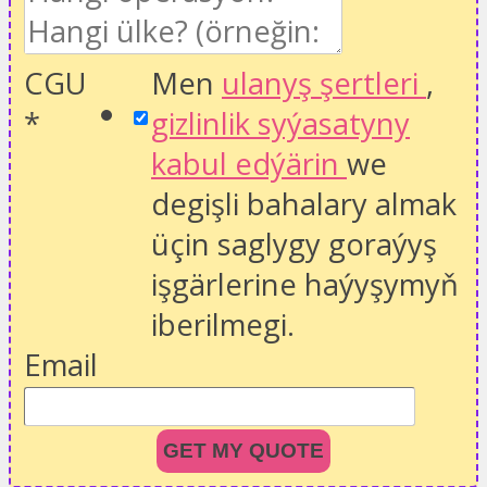
CGU
Men
ulanyş şertleri
,
*
gizlinlik syýasatyny
kabul edýärin
we
degişli bahalary almak
üçin saglygy goraýyş
işgärlerine haýyşymyň
iberilmegi.
Email
GET MY QUOTE