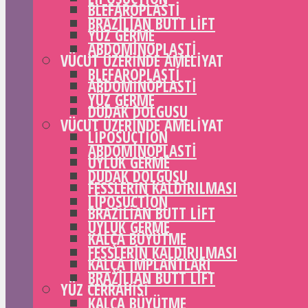
BLEFAROPLASTI
BRAZILIAN BUTT LIFT
YÜZ GERME
ABDOMINOPLASTI
VÜCUT ÜZERINDE AMELIYAT
BLEFAROPLASTI
ABDOMINOPLASTI
YÜZ GERME
DUDAK DOLGUSU
VÜCUT ÜZERINDE AMELIYAT
LIPOSUCTION
ABDOMINOPLASTI
UYLUK GERME
DUDAK DOLGUSU
FESSLERIN KALDIRILMASI
LIPOSUCTION
BRAZILIAN BUTT LIFT
UYLUK GERME
KALÇA BÜYÜTME
FESSLERIN KALDIRILMASI
KALÇA IMPLANTLARI
BRAZILIAN BUTT LIFT
YÜZ CERRAHISI
KALÇA BÜYÜTME