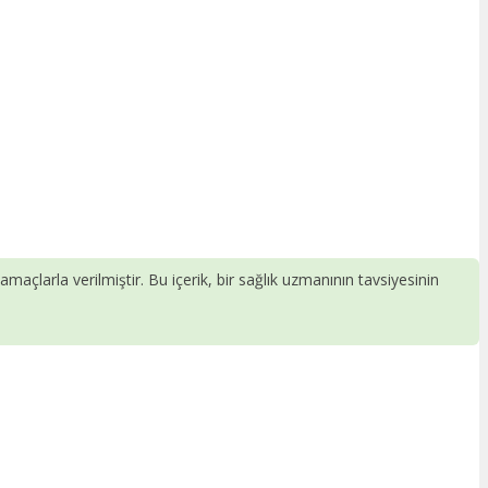
 amaçlarla verilmiştir. Bu içerik, bir sağlık uzmanının tavsiyesinin