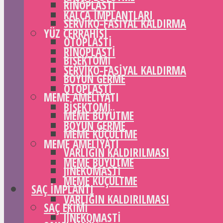
RINOPLASTI
KALÇA IMPLANTLARI
SERVIKO-FASIYAL KALDIRMA
YÜZ CERRAHISI
OTOPLASTI
RINOPLASTI
BIŞEKTOMI
SERVIKO-FASIYAL KALDIRMA
BOYUN GERME
OTOPLASTI
MEME AMELIYATI
BIŞEKTOMI
MEME BÜYÜTME
BOYUN GERME
MEME KÜÇÜLTME
MEME AMELIYATI
VARLIĞIN KALDIRILMASI
MEME BÜYÜTME
JINEKOMASTI
MEME KÜÇÜLTME
SAÇ IMPLANTI
VARLIĞIN KALDIRILMASI
SAÇ EKIMI
JINEKOMASTI