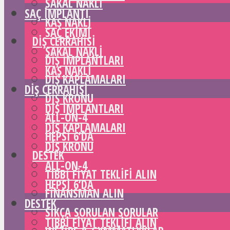
SAKAL NAKLI
SAÇ IMPLANTI
KAŞ NAKLI
SAÇ EKIMI
DIŞ CERRAHISI
SAKAL NAKLI
DIŞ IMPLANTLARI
KAŞ NAKLI
DIŞ KAPLAMALARI
DIŞ CERRAHISI
DIŞ KRONU
DIŞ IMPLANTLARI
ALL-ON-4
DIŞ KAPLAMALARI
HEPSI 6’DA
DIŞ KRONU
DESTEK
ALL-ON-4
TIBBI FIYAT TEKLIFI ALIN
HEPSI 6’DA
FINANSMAN ALIN
DESTEK
SIKÇA SORULAN SORULAR
TIBBI FIYAT TEKLIFI ALIN