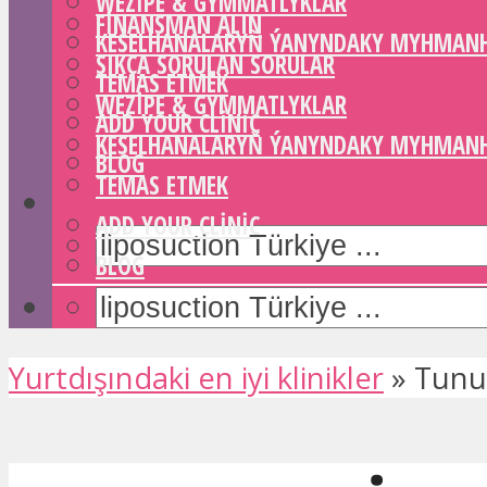
WEZIPE & GYMMATLYKLAR
FINANSMAN ALIN
KESELHANALARYŇ ÝANYNDAKY MYHMAN
SIKÇA SORULAN SORULAR
TEMAS ETMEK
WEZIPE & GYMMATLYKLAR
ADD YOUR CLINIC
KESELHANALARYŇ ÝANYNDAKY MYHMAN
BLOG
TEMAS ETMEK
ADD YOUR CLINIC
BLOG
Yurtdışındaki en iyi klinikler
»
Tunus