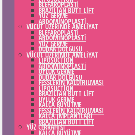
BLEFAROPLASTI
BRAZILIAN BUTT LIFT
YÜZ GERME
ABDOMINOPLASTI
VÜCUT ÜZERINDE AMELIYAT
BLEFAROPLASTI
ABDOMINOPLASTI
YÜZ GERME
DUDAK DOLGUSU
VÜCUT ÜZERINDE AMELIYAT
LIPOSUCTION
ABDOMINOPLASTI
UYLUK GERME
DUDAK DOLGUSU
FESSLERIN KALDIRILMASI
LIPOSUCTION
BRAZILIAN BUTT LIFT
UYLUK GERME
KALÇA BÜYÜTME
FESSLERIN KALDIRILMASI
KALÇA IMPLANTLARI
BRAZILIAN BUTT LIFT
YÜZ CERRAHISI
KALÇA BÜYÜTME