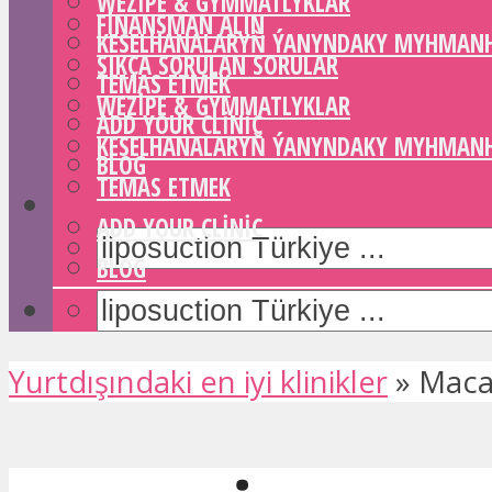
WEZIPE & GYMMATLYKLAR
FINANSMAN ALIN
KESELHANALARYŇ ÝANYNDAKY MYHMAN
SIKÇA SORULAN SORULAR
TEMAS ETMEK
WEZIPE & GYMMATLYKLAR
ADD YOUR CLINIC
KESELHANALARYŇ ÝANYNDAKY MYHMAN
BLOG
TEMAS ETMEK
ADD YOUR CLINIC
BLOG
Yurtdışındaki en iyi klinikler
»
Macar