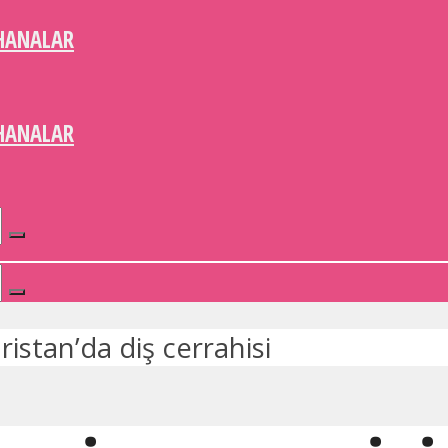
HANALAR
HANALAR
istan’da diş cerrahisi