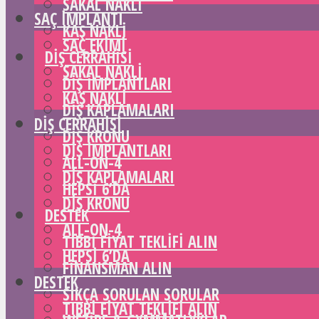
SAKAL NAKLI
SAÇ IMPLANTI
KAŞ NAKLI
SAÇ EKIMI
DIŞ CERRAHISI
SAKAL NAKLI
DIŞ IMPLANTLARI
KAŞ NAKLI
DIŞ KAPLAMALARI
DIŞ CERRAHISI
DIŞ KRONU
DIŞ IMPLANTLARI
ALL-ON-4
DIŞ KAPLAMALARI
HEPSI 6’DA
DIŞ KRONU
DESTEK
ALL-ON-4
TIBBI FIYAT TEKLIFI ALIN
HEPSI 6’DA
FINANSMAN ALIN
DESTEK
SIKÇA SORULAN SORULAR
TIBBI FIYAT TEKLIFI ALIN