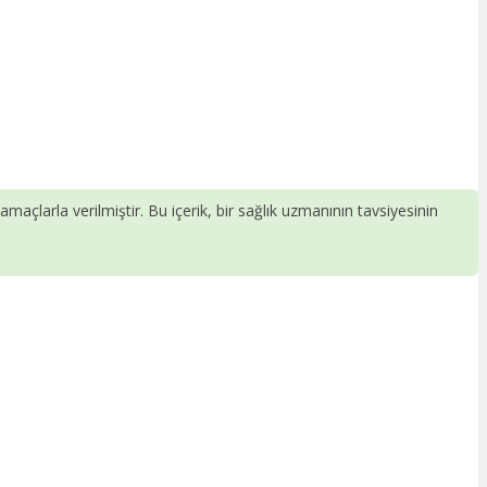
 amaçlarla verilmiştir. Bu içerik, bir sağlık uzmanının tavsiyesinin