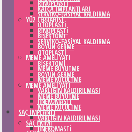
RINOPLASTI
KALÇA IMPLANTLARI
SERVIKO-FASIYAL KALDIRMA
YÜZ CERRAHISI
OTOPLASTI
RINOPLASTI
BIŞEKTOMI
SERVIKO-FASIYAL KALDIRMA
BOYUN GERME
OTOPLASTI
MEME AMELIYATI
BIŞEKTOMI
MEME BÜYÜTME
BOYUN GERME
MEME KÜÇÜLTME
MEME AMELIYATI
VARLIĞIN KALDIRILMASI
MEME BÜYÜTME
JINEKOMASTI
MEME KÜÇÜLTME
SAÇ IMPLANTI
VARLIĞIN KALDIRILMASI
SAÇ EKIMI
JINEKOMASTI