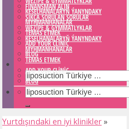
WEZIPE & GYMMATLYKLAR
FINANSMAN ALIN
KESELHANALARYŇ ÝANYNDAKY
SIKÇA SORULAN SORULAR
MYHMANHANALAR
WEZIPE & GYMMATLYKLAR
TEMAS ETMEK
KESELHANALARYŇ ÝANYNDAKY
ADD YOUR CLINIC
MYHMANHANALAR
BLOG
TEMAS ETMEK
ADD YOUR CLINIC
BLOG
Yurtdışındaki en iyi klinikler
»