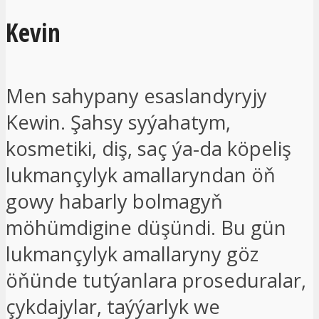
Kevin
Men sahypany esaslandyryjy
Kewin. Şahsy syýahatym,
kosmetiki, diş, saç ýa-da köpeliş
lukmançylyk amallaryndan öň
gowy habarly bolmagyň
möhümdigine düşündi. Bu gün
lukmançylyk amallaryny göz
öňünde tutýanlara proseduralar,
çykdajylar, taýýarlyk we