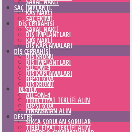
SAKAL NAKLI
SAÇ IMPLANTI
KAŞ NAKLI
SAÇ EKIMI
DIŞ CERRAHISI
SAKAL NAKLI
DIŞ IMPLANTLARI
KAŞ NAKLI
DIŞ KAPLAMALARI
DIŞ CERRAHISI
DIŞ KRONU
DIŞ IMPLANTLARI
ALL-ON-4
DIŞ KAPLAMALARI
HEPSI 6’DA
DIŞ KRONU
DESTEK
ALL-ON-4
TIBBI FIYAT TEKLIFI ALIN
HEPSI 6’DA
FINANSMAN ALIN
DESTEK
SIKÇA SORULAN SORULAR
TIBBI FIYAT TEKLIFI ALIN