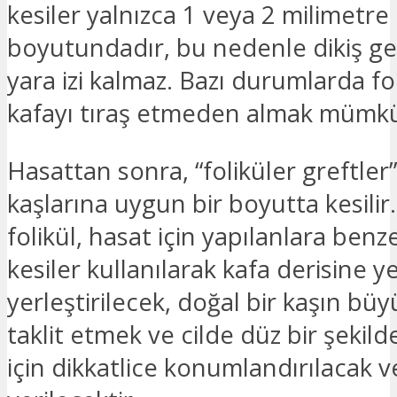
kesiler yalnızca 1 veya 2 milimetre
boyutundadır, bu nedenle dikiş g
yara izi kalmaz. Bazı durumlarda fol
kafayı tıraş etmeden almak mümk
Hasattan sonra, “foliküler greftler
kaşlarına uygun bir boyutta kesilir.
folikül, hasat için yapılanlara ben
kesiler kullanılarak kafa derisine 
yerleştirilecek, doğal bir kaşın bü
taklit etmek ve cilde düz bir şeki
için dikkatlice konumlandırılacak v