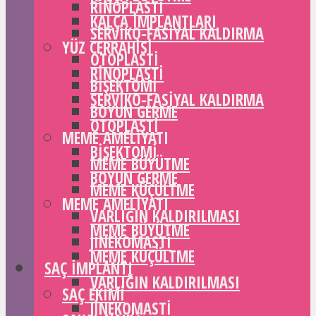
RINOPLASTI
KALÇA IMPLANTLARI
SERVIKO-FASIYAL KALDIRMA
YÜZ CERRAHISI
OTOPLASTI
RINOPLASTI
BIŞEKTOMI
SERVIKO-FASIYAL KALDIRMA
BOYUN GERME
OTOPLASTI
MEME AMELIYATI
BIŞEKTOMI
MEME BÜYÜTME
BOYUN GERME
MEME KÜÇÜLTME
MEME AMELIYATI
VARLIĞIN KALDIRILMASI
MEME BÜYÜTME
JINEKOMASTI
MEME KÜÇÜLTME
SAÇ IMPLANTI
VARLIĞIN KALDIRILMASI
SAÇ EKIMI
JINEKOMASTI