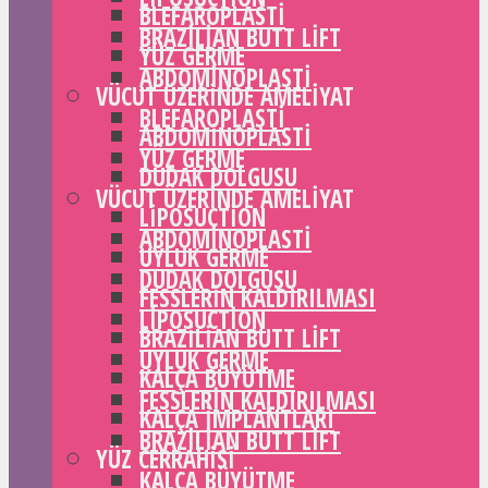
BLEFAROPLASTI
BRAZILIAN BUTT LIFT
YÜZ GERME
ABDOMINOPLASTI
VÜCUT ÜZERINDE AMELIYAT
BLEFAROPLASTI
ABDOMINOPLASTI
YÜZ GERME
DUDAK DOLGUSU
VÜCUT ÜZERINDE AMELIYAT
LIPOSUCTION
ABDOMINOPLASTI
UYLUK GERME
DUDAK DOLGUSU
FESSLERIN KALDIRILMASI
LIPOSUCTION
BRAZILIAN BUTT LIFT
UYLUK GERME
KALÇA BÜYÜTME
FESSLERIN KALDIRILMASI
KALÇA IMPLANTLARI
BRAZILIAN BUTT LIFT
YÜZ CERRAHISI
KALÇA BÜYÜTME