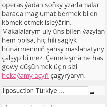
operasiýadan soňky yzarlamalar
barada maglumat bermek bilen
kömek etmek isleýärin.
Makalalarym uly üns bilen ýazylan
hem bolsa, hiç hili saglyk
hünärmeniniň şahsy maslahatyny
çalşyp bilmez. Çemeleşmäme has
gowy düşünmek üçin sizi
hekaýamy açyň
çagyrýaryn.