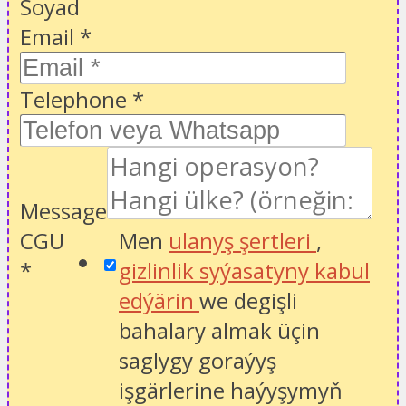
Soyad
Email
*
Telephone
*
Message
CGU
Men
ulanyş şertleri
,
*
gizlinlik syýasatyny kabul
edýärin
we degişli
bahalary almak üçin
saglygy goraýyş
işgärlerine haýyşymyň