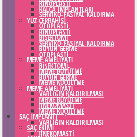
RINOPLASTI
KALÇA IMPLANTLARI
SERVIKO-FASIYAL KALDIRMA
YÜZ CERRAHISI
OTOPLASTI
RINOPLASTI
BIŞEKTOMI
SERVIKO-FASIYAL KALDIRMA
BOYUN GERME
OTOPLASTI
MEME AMELIYATI
BIŞEKTOMI
MEME BÜYÜTME
BOYUN GERME
MEME KÜÇÜLTME
MEME AMELIYATI
VARLIĞIN KALDIRILMASI
MEME BÜYÜTME
JINEKOMASTI
MEME KÜÇÜLTME
SAÇ IMPLANTI
VARLIĞIN KALDIRILMASI
SAÇ EKIMI
JINEKOMASTI