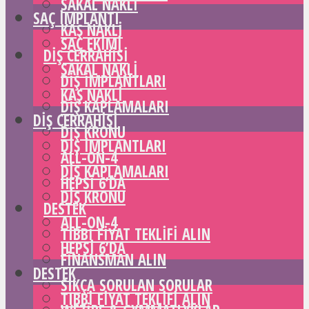
SAKAL NAKLI
SAÇ IMPLANTI
KAŞ NAKLI
SAÇ EKIMI
DIŞ CERRAHISI
SAKAL NAKLI
DIŞ IMPLANTLARI
KAŞ NAKLI
DIŞ KAPLAMALARI
DIŞ CERRAHISI
DIŞ KRONU
DIŞ IMPLANTLARI
ALL-ON-4
DIŞ KAPLAMALARI
HEPSI 6’DA
DIŞ KRONU
DESTEK
ALL-ON-4
TIBBI FIYAT TEKLIFI ALIN
HEPSI 6’DA
FINANSMAN ALIN
DESTEK
SIKÇA SORULAN SORULAR
TIBBI FIYAT TEKLIFI ALIN