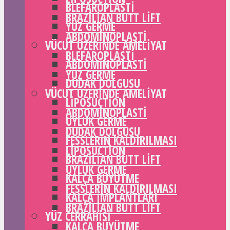
BLEFAROPLASTI
BRAZILIAN BUTT LIFT
YÜZ GERME
ABDOMINOPLASTI
VÜCUT ÜZERINDE AMELIYAT
BLEFAROPLASTI
ABDOMINOPLASTI
YÜZ GERME
DUDAK DOLGUSU
VÜCUT ÜZERINDE AMELIYAT
LIPOSUCTION
ABDOMINOPLASTI
UYLUK GERME
DUDAK DOLGUSU
FESSLERIN KALDIRILMASI
LIPOSUCTION
BRAZILIAN BUTT LIFT
UYLUK GERME
KALÇA BÜYÜTME
FESSLERIN KALDIRILMASI
KALÇA IMPLANTLARI
BRAZILIAN BUTT LIFT
YÜZ CERRAHISI
KALÇA BÜYÜTME