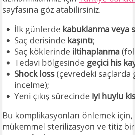
sayfasına göz atabilirsiniz.
İlk günlerde
kabuklanma veya sı
Saç derisinde
kaşıntı
;
Saç köklerinde
iltihaplanma
(fol
Tedavi bölgesinde
geçici his ka
Shock loss
(çevredeki saçlarda 
incelme);
Yeni çıkış sürecinde
iyi huylu ki
Bu komplikasyonları önlemek için, 
mükemmel sterilizasyon ve titiz bir