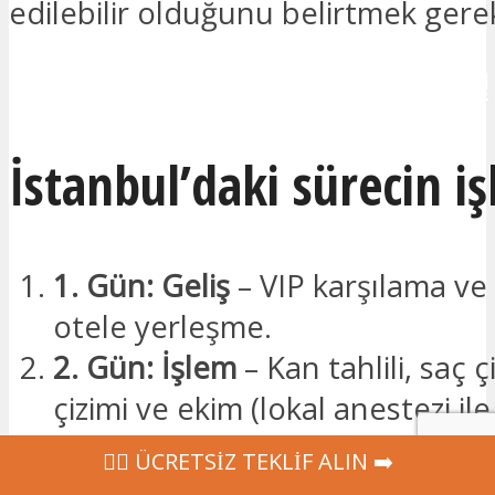
edilebilir olduğunu belirtmek gerek
İLETİŞİME GEÇMEK İSTİYORUM!
İstanbul’daki sürecin işl
1. Gün: Geliş
– VIP karşılama ve 5
otele yerleşme.
2. Gün: İşlem
– Kan tahlili, saç ç
çizimi ve ekim (lokal anestezi ile
3. Gün: Dinlenme
– Takip ve İst
‍👩‍⚕ ÜCRETSİZ TEKLİF ALIN ➡️
serbest zaman.