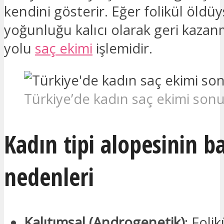
kendini gösterir. Eğer folikül öldüy
yoğunluğu kalıcı olarak geri kaza
yolu
saç ekimi
işlemidir.
Türkiye’de kadın saç ekimi son
Kadın tipi alopesinin ba
nedenleri
Kalıtımsal (Androgenetik)
: Folik