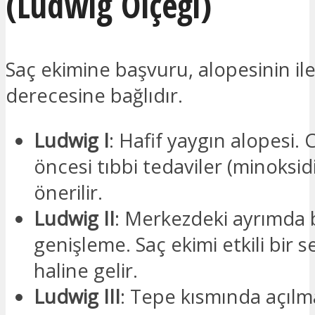
(Ludwig Ölçeği)
Saç ekimine başvuru, alopesinin il
derecesine bağlıdır.
Ludwig I
: Hafif yaygın alopesi. 
öncesi tıbbi tedaviler (minoksidi
önerilir.
Ludwig II
: Merkezdeki ayrımda b
genişleme. Saç ekimi etkili bir 
haline gelir.
Ludwig III
: Tepe kısmında açıl