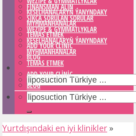
WEZIPE & GYMMATLYKLAR
FINANSMAN ALIN
KESELHANALARYŇ ÝANYNDAKY
SIKÇA SORULAN SORULAR
MYHMANHANALAR
WEZIPE & GYMMATLYKLAR
TEMAS ETMEK
KESELHANALARYŇ ÝANYNDAKY
ADD YOUR CLINIC
MYHMANHANALAR
BLOG
TEMAS ETMEK
ADD YOUR CLINIC
BLOG
Yurtdışındaki en iyi klinikler
»