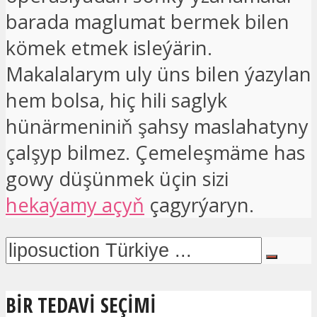
barada maglumat bermek bilen
kömek etmek isleýärin.
Makalalarym uly üns bilen ýazylan
hem bolsa, hiç hili saglyk
hünärmeniniň şahsy maslahatyny
çalşyp bilmez. Çemeleşmäme has
gowy düşünmek üçin sizi
hekaýamy açyň
çagyrýaryn.
BIR TEDAVI SEÇIMI