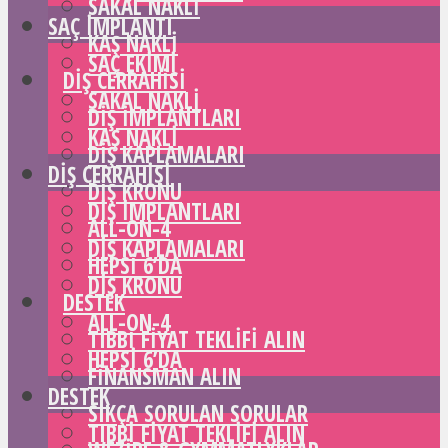
SAKAL NAKLI
SAÇ IMPLANTI
KAŞ NAKLI
SAÇ EKIMI
DIŞ CERRAHISI
SAKAL NAKLI
DIŞ IMPLANTLARI
KAŞ NAKLI
DIŞ KAPLAMALARI
DIŞ CERRAHISI
DIŞ KRONU
DIŞ IMPLANTLARI
ALL-ON-4
DIŞ KAPLAMALARI
HEPSI 6’DA
DIŞ KRONU
DESTEK
ALL-ON-4
TIBBI FIYAT TEKLIFI ALIN
HEPSI 6’DA
FINANSMAN ALIN
DESTEK
SIKÇA SORULAN SORULAR
TIBBI FIYAT TEKLIFI ALIN