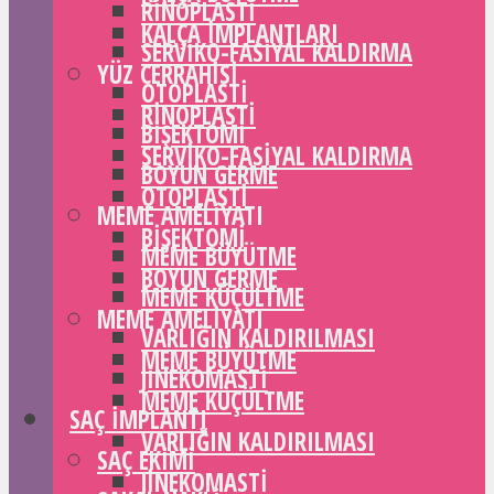
RINOPLASTI
KALÇA IMPLANTLARI
SERVIKO-FASIYAL KALDIRMA
YÜZ CERRAHISI
OTOPLASTI
RINOPLASTI
BIŞEKTOMI
SERVIKO-FASIYAL KALDIRMA
BOYUN GERME
OTOPLASTI
MEME AMELIYATI
BIŞEKTOMI
MEME BÜYÜTME
BOYUN GERME
MEME KÜÇÜLTME
MEME AMELIYATI
VARLIĞIN KALDIRILMASI
MEME BÜYÜTME
JINEKOMASTI
MEME KÜÇÜLTME
SAÇ IMPLANTI
VARLIĞIN KALDIRILMASI
SAÇ EKIMI
JINEKOMASTI