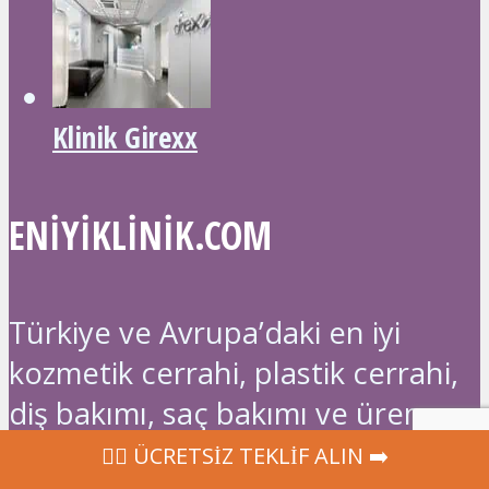
Klinik Girexx
ENIYIKLINIK.COM
Türkiye ve Avrupa’daki en iyi
kozmetik cerrahi, plastik cerrahi,
diş bakımı, saç bakımı ve üreme
tıbbı kliniklerini en iyi fiyata
‍👩‍⚕ ÜCRETSİZ TEKLİF ALIN ➡️