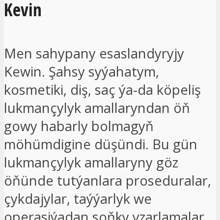
Kevin
Men sahypany esaslandyryjy
Kewin. Şahsy syýahatym,
kosmetiki, diş, saç ýa-da köpeliş
lukmançylyk amallaryndan öň
gowy habarly bolmagyň
möhümdigine düşündi. Bu gün
lukmançylyk amallaryny göz
öňünde tutýanlara proseduralar,
çykdajylar, taýýarlyk we
operasiýadan soňky yzarlamalar