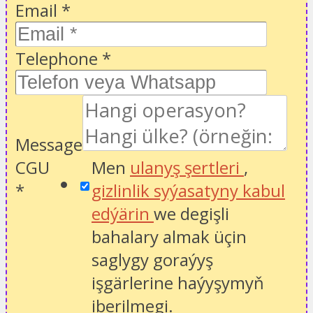
Email
*
Telephone
*
Message
CGU
Men
ulanyş şertleri
,
*
gizlinlik syýasatyny kabul
edýärin
we degişli
bahalary almak üçin
saglygy goraýyş
işgärlerine haýyşymyň
iberilmegi.