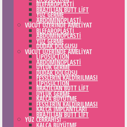
BLEFAROPLASTI
BRAZILIAN BUTT LIFT
YÜZ GERME
ABDOMINOPLASTI
VÜCUT ÜZERINDE AMELIYAT
BLEFAROPLASTI
ABDOMINOPLASTI
YÜZ GERME
DUDAK DOLGUSU
VÜCUT ÜZERINDE AMELIYAT
LIPOSUCTION
ABDOMINOPLASTI
UYLUK GERME
DUDAK DOLGUSU
FESSLERIN KALDIRILMASI
LIPOSUCTION
BRAZILIAN BUTT LIFT
UYLUK GERME
KALÇA BÜYÜTME
FESSLERIN KALDIRILMASI
KALÇA IMPLANTLARI
BRAZILIAN BUTT LIFT
YÜZ CERRAHISI
KALÇA BÜYÜTME