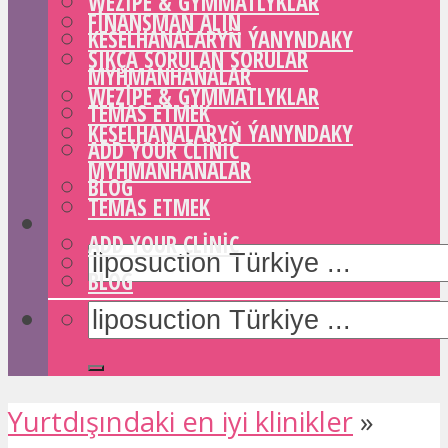
WEZIPE & GYMMATLYKLAR
FINANSMAN ALIN
KESELHANALARYŇ ÝANYNDAKY
SIKÇA SORULAN SORULAR
MYHMANHANALAR
WEZIPE & GYMMATLYKLAR
TEMAS ETMEK
KESELHANALARYŇ ÝANYNDAKY
ADD YOUR CLINIC
MYHMANHANALAR
BLOG
TEMAS ETMEK
ADD YOUR CLINIC
BLOG
Yurtdışındaki en iyi klinikler
»